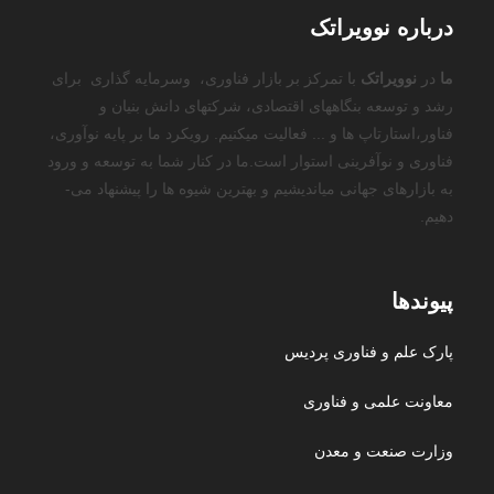
درباره نوویراتک
ما
در
نوویراتک
با تمرکز بر بازار فن­اوری، وسرمایه گذاری برای
رشد و توسعه بنگاه­های اقتصادی، شرکت­های دانش ­بنیان و
فناور،استارتاپ ها و ... فعالیت میکنیم. رویکرد ما بر پایه نوآوری،
فناوری و نوآفرینی استوار است.ما در کنار شما به توسعه و ورود
به بازارهای جهانی می­اندیشیم و بهترین شیوه ­ها را پیشنهاد می­
دهیم.
پیوندها
پارک علم و فناوری پردیس
معاونت علمی و فناوری
وزارت صنعت و معدن